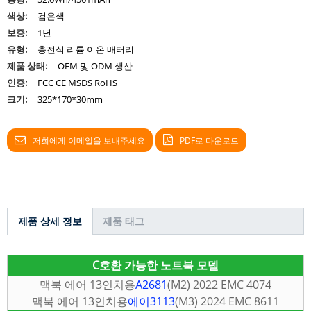
색상:
검은색
보증:
1년
유형:
충전식 리튬 이온 배터리
제품 상태:
OEM 및 ODM 생산
인증:
FCC CE MSDS RoHS
크기:
325*170*30mm
저희에게 이메일을 보내주세요
PDF로 다운로드
제품 상세 정보
제품 태그
C
호환 가능한 노트북 모델
맥북 에어 13인치용
A2681
(M2) 2022 EMC 4074
맥북 에어 13인치용
에이3113
(M3) 2024 EMC 8611