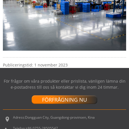
Publiceringstid: 1 november 2023
För frågor om våra produkter eller prislista, vänligen lämna din
e-postadress till oss så kontaktar vi dig inom 24 timmar.
FÖRFRÅGNING NU
Adress:
Dongguan City, Guangdong-provinsen, Kina
Telefon:
+86 0755-28505547