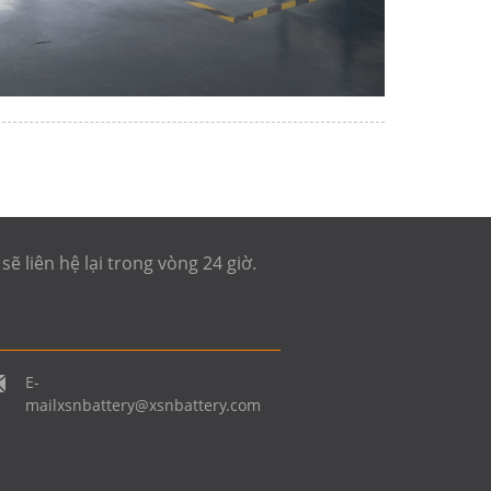
ẽ liên hệ lại trong vòng 24 giờ.
E-
mail
xsnbattery@xsnbattery.com