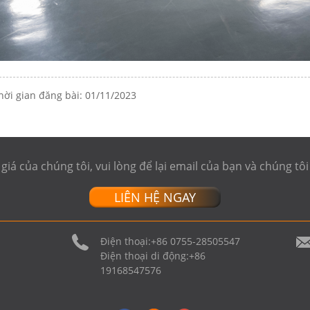
hời gian đăng bài: 01/11/2023
á của chúng tôi, vui lòng để lại email của bạn và chúng tôi s
LIÊN HỆ NGAY
Điện thoại:
+86 0755-28505547
Điện thoại di động:
+86
19168547576