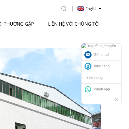
English
ỎI THƯỜNG GẶP
LIÊN HỆ VỚI CHÚNG TÔI
Gửi email
Xinsineng
xinsineng
WhatsApp