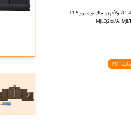
MJLQ2xx/A، MJL
ف PDF