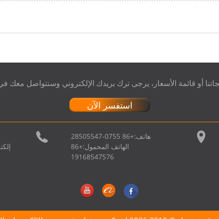
نا أو قائمة الأسعار، يرجى ترك بريدك الإلكتروني وسنتواصل معك في غضون 
استفسر الآن
هاتف:
+86 0755-28505547
الهاتف المحمول:
+86
إلكت
19168547576