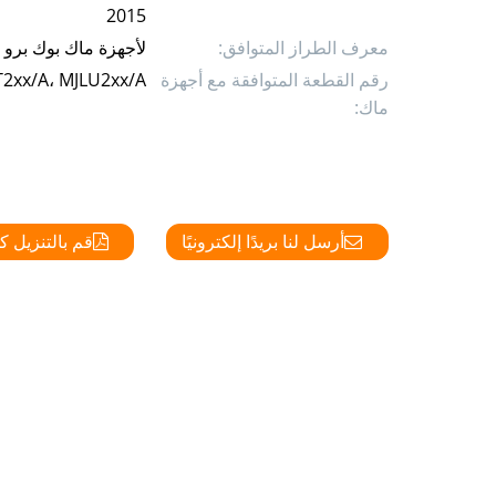
2015
معرف الطراز المتوافق:
لأجهزة ماك بوك برو 11.4، ولأجهزة ماك بوك برو 11.5
رقم القطعة المتوافقة مع أجهزة
T2xx/A، MJLU2xx/A
ماك:
أرسل لنا بريدًا إلكترونيًا
قم بالتنزيل كمل