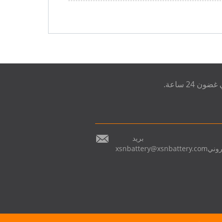
24 ساعة.
بريد
روني
xsnbattery@xsnbattery.com