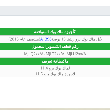
C
أجهزة ماك بوك المتوافقة
ل
أبل ماك بوك برو ريتينا 15 بوصة
A1398
(منتصف عام 2015)
رقم قطعة الكمبيوتر المحمول
MJLQ2xx/A، MJLT2xx/A، MJLU2xx/A
ماك
بطاقة تعريف
ل
ماك بوك برو 11.4
لأجهزة ماك بوك برو 11.5