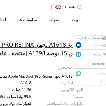
English
بيت
منتجات
معلومات عنا
أخبا
بطارية A1618 لجهاز 
إرسال بريد
مقاس 15 بوصة A1398 (منتصف عام 2015)
إلكتروني
شينسينينج
xinsineng
وصف مختصر:
واتساب
بطارية A1618 لجهاز Apple MacBook Pro Retina مقاس 15 بوصة A1398 (منتصف عام 2015)
طراز البطارية:
A1618
الجهد االكهربى:
11.36 فولت
سعة:
99.5 واط/ساعة / 8755 مللي أمبير/ساعة
طرازات ماك المتوافقة: