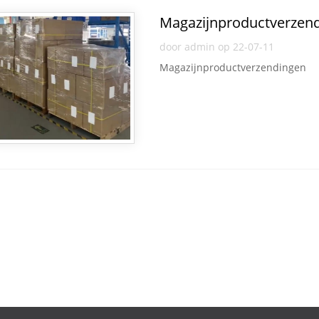
Magazijnproductverzen
door admin op 22-07-11
Magazijnproductverzendingen