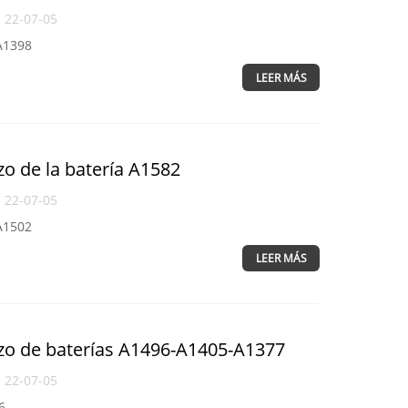
l 22-07-05
A1398
LEER MÁS
zo de la batería A1582
l 22-07-05
A1502
LEER MÁS
azo de baterías A1496-A1405-A1377
l 22-07-05
6