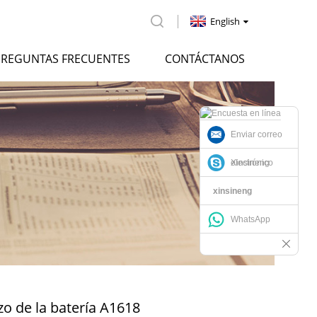
English
PREGUNTAS FRECUENTES
CONTÁCTANOS
Enviar correo
electrónico
Xinsineng
xinsineng
WhatsApp
zo de la batería A1618