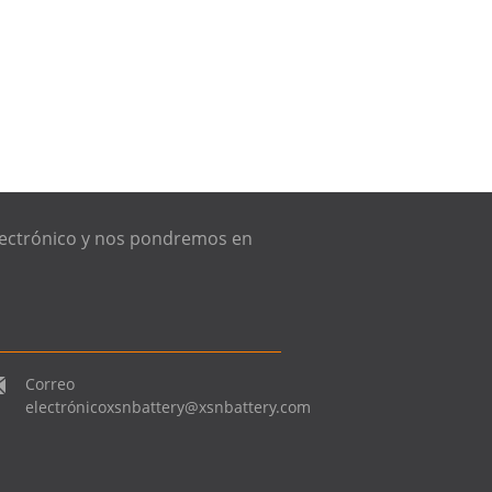
electrónico y nos pondremos en
Correo
electrónico
xsnbattery@xsnbattery.com