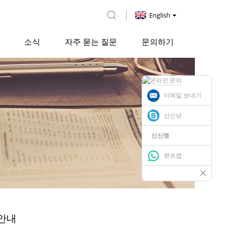
English
소식
자주 묻는 질문
문의하기
이메일 보내기
신신넝
신신엥
왓츠앱
 안내