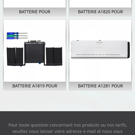
BATTERIE POUR
BATTERIE A1820 POUR
ORDINATEUR PORTABLE
APPLE MACBOOK PRO
A2113 POUR APPLE
RETINA 15 POUCES...
MACBOOK PRO RETI...
BATTERIE A1819 POUR
BATTERIE A1281 POUR
APPLE MACBOOK PRO
APPLE MACBOOK PRO
RETINA 13 POUCES...
UNIBODY 15 POUCES…
Pour toute question concernant nos produits ou nos tarifs,
veuillez nous laisser votre adresse e-mail et nous vous