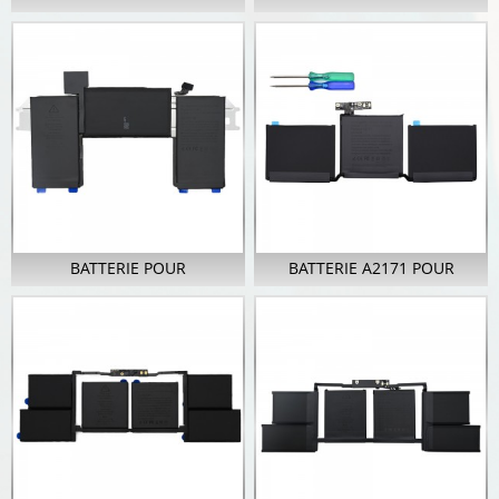
ORDINATEUR PORTABLE
ORDINATEUR PORTABLE
A2977 POUR APPLE
A2976 POUR APPLE
MACBOOK PRO 13
MACBOOK PRO 16
POUCES...
POUCES...
BATTERIE POUR
BATTERIE A2171 POUR
ORDINATEUR PORTABLE
APPLE MACBOOK PRO
A2389 POUR APPLE
RETINA TOUCH...
MACBOOK AIR 13 POUCES...