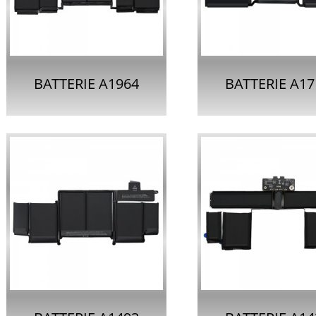
POUR APPLE
RETINA TOUCH
MACBOOK PRO 13
BATTERIE A1964
BATTERIE A17
POUCES...
POUR APPLE
POUR APPL
MACBOOK PRO
MACBOOK P
RETINA 13 POUCES...
RETINA 13 I..