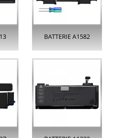
...
RETINA 13 POUCES...
13
BATTERIE A1582
E
POUR APPLE
RO
MACBOOK PRO
.
RETINA 13 I...