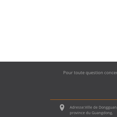
Batterie A2171
pour Apple M
ac...
Batterie pour
ordinateur por
table A2113 p
our Ap...
Pour toute question concern
Adresse:
Ville de Dongguan
province du Guangdong,