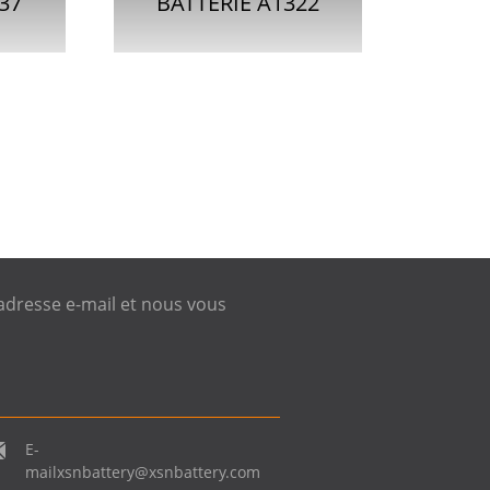
37
BATTERIE A1322
E
POUR APPLE
RO
MACBOOK PRO
ES...
UNIBODY 13
 adresse e-mail et nous vous
POUCES…
E-
mail
xsnbattery@xsnbattery.com