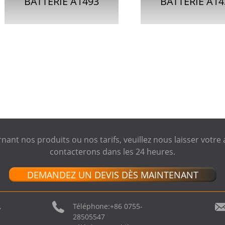
BATTERIE A1493
BATTERIE A14
POUR APPLE
POUR APPL
MACBOOK PRO
MACBOOK P
RETINA 13 POUCES...
RETINA 13 POUC
ant nos produits ou nos tarifs, veuillez nous laisser votre
contacterons dans les 24 heures.
DEMANDEZ UN DEVIS DÈS MAINTENANT
,
Téléphone:
+86 0755-
28505547