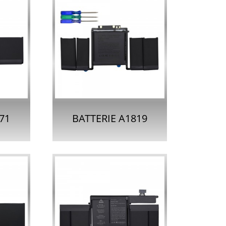
71
BATTERIE A1819
E
POUR APPLE
RO
MACBOOK PRO