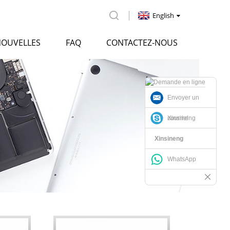
English
OUVELLES
FAQ
CONTACTEZ-NOUS
Envoyer un
courriel
Xinsineng
Xinsineng
WhatsApp