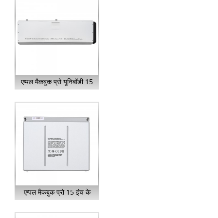
एप्पल मैकबुक प्रो यूनिबॉडी 15
के लिए A1281 बैटरी...
एप्पल मैकबुक प्रो 15 इंच के
लिए A1175 बैटरी...