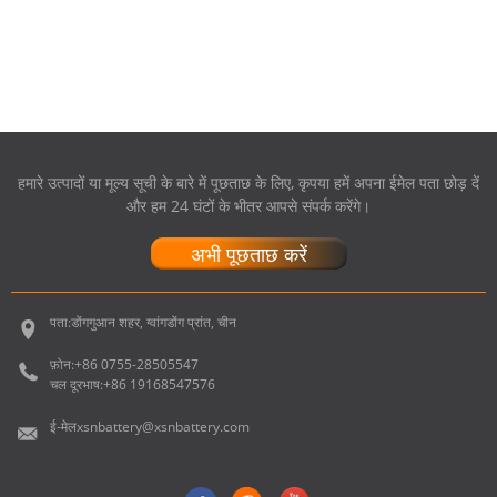
हमारे उत्पादों या मूल्य सूची के बारे में पूछताछ के लिए, कृपया हमें अपना ईमेल पता छोड़ दें
और हम 24 घंटों के भीतर आपसे संपर्क करेंगे।
अभी पूछताछ करें
पता:
डोंगगुआन शहर, ग्वांगडोंग प्रांत, चीन
फ़ोन:
+86 0755-28505547
चल दूरभाष:
+86 19168547576
ई-मेल
xsnbattery@xsnbattery.com