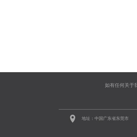
适用于苹果Ma
c的A2171电
池...
A2113 笔记本
电脑电池适用
于 Ap...
如有任何关于
地址：
中国广东省东莞市