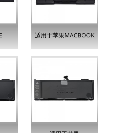
.
E
适用于苹果MACBOOK
RO
PRO RETINA 15英寸I
 I 的
的A1494电池...
.