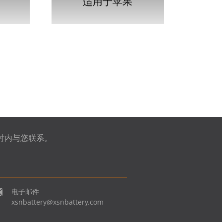
适用于苹果
RO
MACBOOK PRO
 的
UNIBODY 15 的
…
A1321 电池...
时内与您联系。
电子邮件
xsnbattery@xsnbattery.com