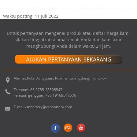
Waktu posting: 11 Juli 2022
Untuk pertanyaan mengenai produk atau daftar harga kami,
silakan tinggalkan alamat email Anda dan kami akan
menghubungi Anda dalam waktu 24 jam.
AJUKAN PERTANYAAN SEKARANG
Alamat:
Kota Dongguan, Provinsi Guangdong, Tiongkok
Telepon:
+86 0755-28505547
Telepon genggam:
+86 19168547576
E-mail
xsnbattery@xsnbattery.com