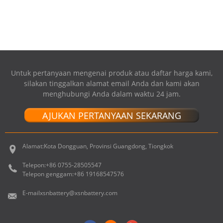
UNIBODY 17 ...
Untuk pertanyaan mengenai produk atau daftar harga kami,
silakan tinggalkan alamat email Anda dan kami akan
menghubungi Anda dalam waktu 24 jam.
AJUKAN PERTANYAAN SEKARANG
Alamat:
Kota Dongguan, Provinsi Guangdong, Tiongkok
Telepon:
+86 0755-28505547
Telepon genggam:
+86 19168547576
E-mail
xsnbattery@xsnbattery.com