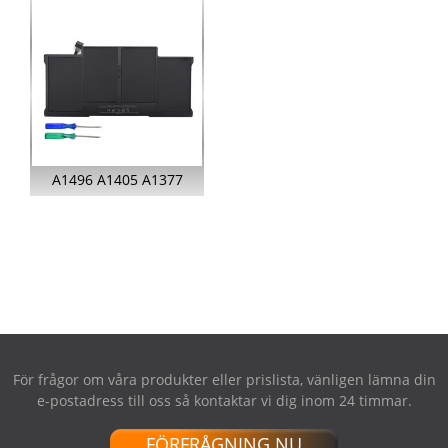
AIR RET...
A1496 A1405 A1377
BATTERI TILL APPLE
MACBOOK AIR...
För frågor om våra produkter eller prislista, vänligen lämna din
e-postadress till oss så kontaktar vi dig inom 24 timmar.
FÖRFRÅGNING NU