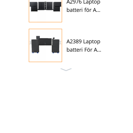
A2976 Laptop
batteri för A
p...
A2389 Laptop
batteri För A
p...
Batteri A2171 f
ör Apple Ma
c...
A2113 Laptop
batteri För A