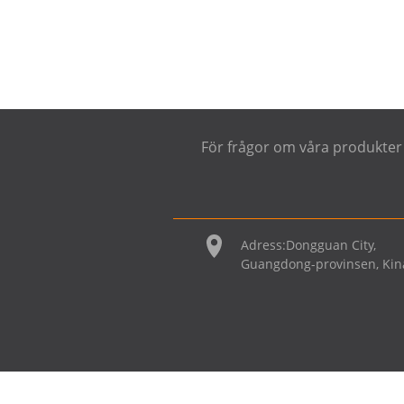
För frågor om våra produkter e
Adress:
Dongguan City,
Guangdong-provinsen, Kin
Upphovsr