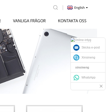
English
R
VANLIGA FRÅGOR
KONTAKTA OSS
Skicka e-post
Xinsineng
xinsineng
WhatsApp