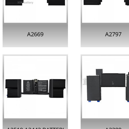
13...
PRO 13-I...
A2669
A2797
LAPTOPBATTERI FÖR
LAPTOPBATTERI
APPLE MACBOOK AIR
APPLE MACBOOK
13-I...
15-I...