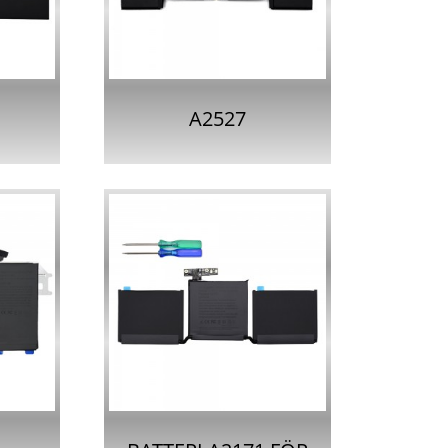
PRO 16-I...
A2527
 FÖR
LAPTOPBATTERI FÖR
 AIR
MACBOOK PRO 16
TUM A2...