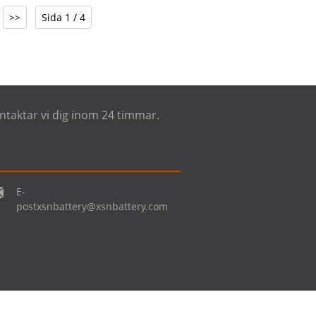
>>
Sida 1 / 4
...
PRO RETINA 13...
ontaktar vi dig inom 24 timmar.
E-
post
xsnbattery@xsnbattery.com
nsamrätt.