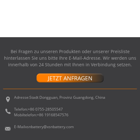
UNIBODY 13 ...
Bei Fragen zu unseren Produkten oder unserer Preisliste
hinterlassen Sie uns bitte Ihre E-Mail-Adresse. Wir werden uns
innerhalb von 24 Stunden mit Ihnen in Verbindung setzen.
JETZT ANFRAGEN
Adresse:
Stadt Dongguan, Provinz Guangdong, China
Telefon:
+86 0755-28505547
Mobiltelefon:
+86 19168547576
E-Mail
xsnbattery@xsnbattery.com