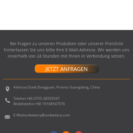
UNIBODY 17 ...
Bei Fragen zu unseren Produkten oder unserer Preisliste
hinterlassen Sie uns bitte Ihre E-Mail-Adresse. Wir werden uns
innerhalb von 24 Stunden mit Ihnen in Verbindung setzen.
JETZT ANFRAGEN
Adresse:
Stadt Dongguan, Provinz Guangdong, China
Telefon:
+86 0755-28505547
Mobiltelefon:
+86 19168547576
E-Mail
xsnbattery@xsnbattery.com