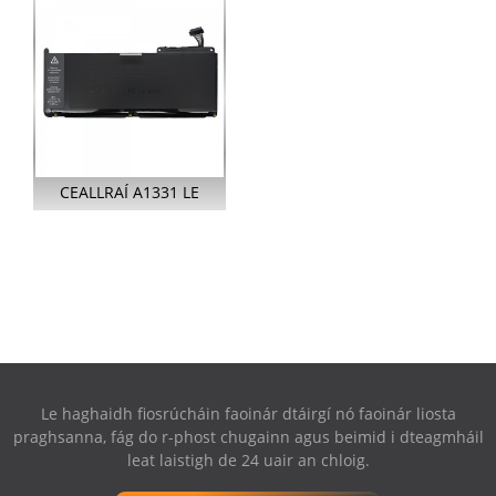
MACBOOK 13 ORLACH
A1181...
CEALLRAÍ A1331 LE
HAGHAIDH APPLE
MACBOOK UNIBODY 13
ORLACH...
Le haghaidh fiosrúcháin faoinár dtáirgí nó faoinár liosta
praghsanna, fág do r-phost chugainn agus beimid i dteagmháil
leat laistigh de 24 uair an chloig.