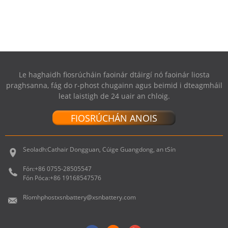
HAGHAIDH APPLE
MACBOOK PRO RET...
Le haghaidh fiosrúcháin faoinár dtáirgí nó faoinár liosta
praghsanna, fág do r-phost chugainn agus beimid i dteagmháil
leat laistigh de 24 uair an chloig.
FIOSRÚCHÁN ANOIS
Seoladh:
Cathair Dongguan, Cúige Guangdong, an tSín
Fón:
+86 0755-28505547
Fón Póca:
+86 19168547576
Ríomhphost
xsnbattery@xsnbattery.com