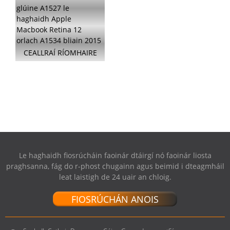
MACBOOK RETINA 1...
CEALLRAÍ RÍOMHAIRE
GLÚINE A1527 LE
HAGHAIDH APPLE
MACBOOK RETINA 1...
Le haghaidh fiosrúcháin faoinár dtáirgí nó faoinár liosta
praghsanna, fág do r-phost chugainn agus beimid i dteagmháil
leat laistigh de 24 uair an chloig.
FIOSRÚCHÁN ANOIS