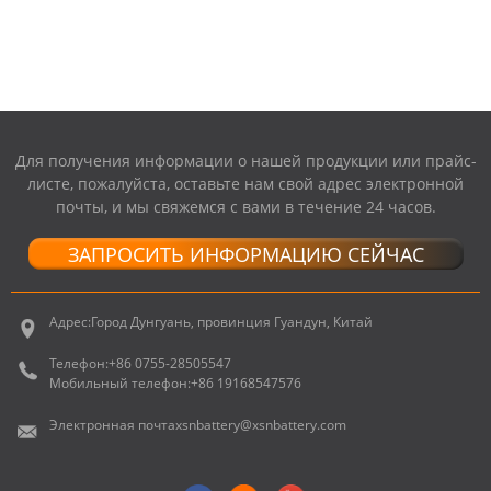
PRO UNIBODY 17 ...
Для получения информации о нашей продукции или прайс-
листе, пожалуйста, оставьте нам свой адрес электронной
почты, и мы свяжемся с вами в течение 24 часов.
ЗАПРОСИТЬ ИНФОРМАЦИЮ СЕЙЧАС
Адрес:
Город Дунгуань, провинция Гуандун, Китай
Телефон:
+86 0755-28505547
Мобильный телефон:
+86 19168547576
Электронная почта
xsnbattery@xsnbattery.com