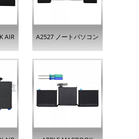
A2976...
 AIR
A2527 ノートパソコン
トパソ
用バッテリー
ー
（MACBOOK PRO 16
インチ A2対応）