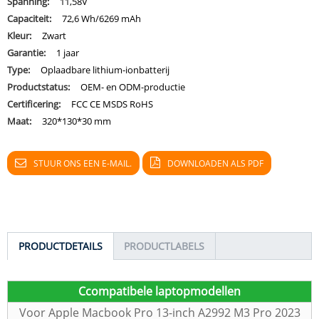
Spanning:
11,58V
Capaciteit:
72,6 Wh/6269 mAh
Kleur:
Zwart
Garantie:
1 jaar
Type:
Oplaadbare lithium-ionbatterij
Productstatus:
OEM- en ODM-productie
Certificering:
FCC CE MSDS RoHS
Maat:
320*130*30 mm
STUUR ONS EEN E-MAIL.
DOWNLOADEN ALS PDF
PRODUCTDETAILS
PRODUCTLABELS
C
compatibele laptopmodellen
Voor Apple Macbook Pro 13-inch A2992 M3 Pro 2023