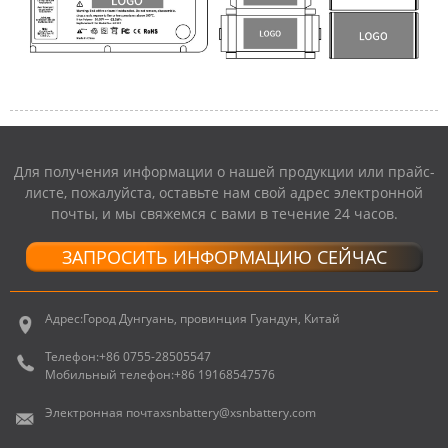
Для получения информации о нашей продукции или прайс-
листе, пожалуйста, оставьте нам свой адрес электронной
почты, и мы свяжемся с вами в течение 24 часов.
ЗАПРОСИТЬ ИНФОРМАЦИЮ СЕЙЧАС
Адрес:
Город Дунгуань, провинция Гуандун, Китай
Телефон:
+86 0755-28505547
Мобильный телефон:
+86 19168547576
Электронная почта
xsnbattery@xsnbattery.com