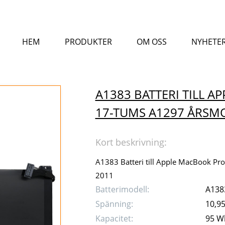
HEM
PRODUKTER
OM OSS
NYHETE
A1383 BATTERI TILL 
17-TUMS A1297 ÅRSMO
Kort beskrivning:
A1383 Batteri till Apple MacBook Pr
2011
Batterimodell:
A138
Spänning:
10,9
Kapacitet:
95 W