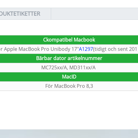
DUKTETIKETTER
C
kompatibel Macbook
ör Apple MacBook Pro Unibody 17″
A1297
(tidigt och sent 201
Bärbar dator artikelnummer
MC725xx/A, MD311xx/A
Mac
ID
För MacBook Pro 8,3