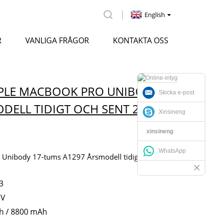
English
R
VANLIGA FRÅGOR
KONTAKTA OSS
APPLE MACBOOK PRO UNIBODY
Skicka e-post
DELL TIDIGT OCH SENT 2011
Xinsineng
xinsineng
WhatsApp
o Unibody 17-tums A1297 Årsmodell tidigt och sent
3
5V
h / 8800 mAh