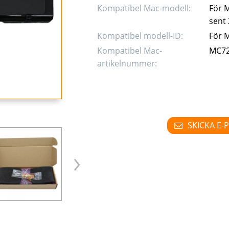
Kompatibel Mac-modell:
För M
sent
Kompatibel modell-ID:
För 
Kompatibel Mac-
MC72
artikelnummer:
SKICKA E-P