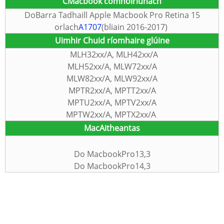
C
Macbook comhoiriúnach
Do
Barra Tadhaill Apple Macbook Pro Retina 15
orlach
A1707
(bliain 2016-2017)
Uimhir Chuid ríomhaire glúine
MLH32xx/A, MLH42xx/A
MLH52xx/A, MLW72xx/A
MLW82xx/A, MLW92xx/A
MPTR2xx/A, MPTT2xx/A
MPTU2xx/A, MPTV2xx/A
MPTW2xx/A, MPTX2xx/A
Mac
Aitheantas
Do MacbookPro13,3
Do MacbookPro14,3