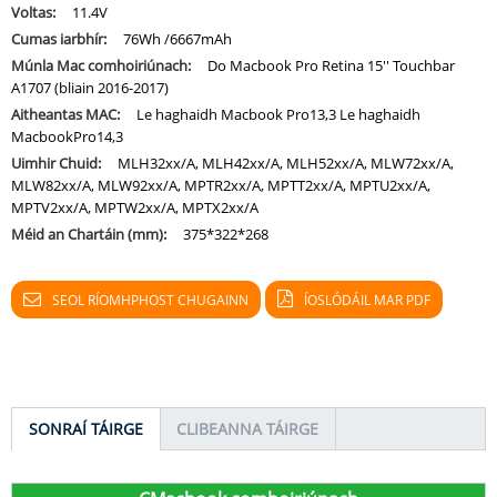
Voltas:
11.4V
Cumas iarbhír:
76Wh /6667mAh
Múnla Mac comhoiriúnach:
Do Macbook Pro Retina 15'' Touchbar
A1707 (bliain 2016-2017)
Aitheantas MAC:
Le haghaidh Macbook Pro13,3 Le haghaidh
MacbookPro14,3
Uimhir Chuid:
MLH32xx/A, MLH42xx/A, MLH52xx/A, MLW72xx/A,
MLW82xx/A, MLW92xx/A, MPTR2xx/A, MPTT2xx/A, MPTU2xx/A,
MPTV2xx/A, MPTW2xx/A, MPTX2xx/A
Méid an Chartáin (mm):
375*322*268
SEOL RÍOMHPHOST CHUGAINN
ÍOSLÓDÁIL MAR PDF
SONRAÍ TÁIRGE
CLIBEANNA TÁIRGE