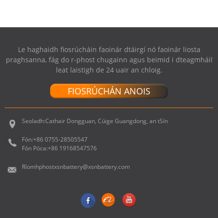
Le haghaidh fiosrúcháin faoinár dtáirgí nó faoinár liosta
praghsanna, fág do r-phost chugainn agus beimid i dteagmháil
leat laistigh de 24 uair an chloig.
FIOSRÚCHÁN ANOIS
Seoladh:
Cathair Dongguan, Cúige Guangdong, an tSín
Fón:
+86 0755-28505547
Fón Póca:
+86 19168547576
Ríomhphost
xsnbattery@xsnbattery.com