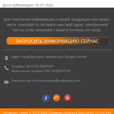
Дата публикации: 05.07.2022
Для получения информации о нашей продукции или прайс-
листе, пожалуйста, оставьте нам свой адрес электронной
почты, и мы свяжемся с вами в течение 24 часов.
ЗАПРОСИТЬ ИНФОРМАЦИЮ СЕЙЧАС
Адрес:
Город Дунгуань, провинция Гуандун, Китай
Телефон:
+86 0755-28505547
Мобильный телефон:
+86 19168547576
Электронная почта
xsnbattery@xsnbattery.com
Авторские права © 2010-2026 Dongguan Xinsineng Electronics Co.,Ltd. Все